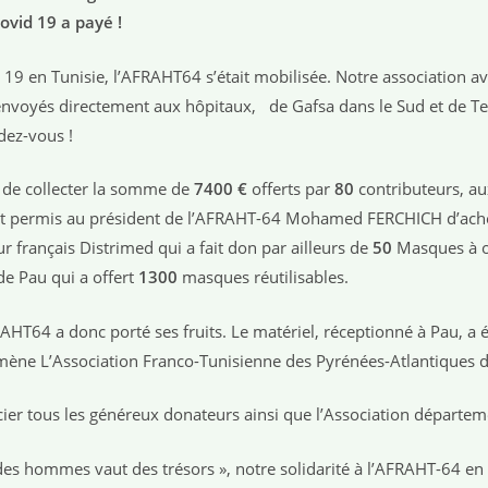
ovid 19 a payé !
id 19 en Tunisie, l’AFRAHT64 s’était mobilisée. Notre association a
envoyés directement aux hôpitaux, de Gafsa dans le Sud et de Te
ndez-vous !
 de collecter la somme de
7400 €
offerts par
80
contributeurs, au
nt permis au président de l’AFRAHT-64 Mohamed FERCHICH d’achet
 français Distrimed qui a fait don par ailleurs de
50
Masques à o
e Pau qui a offert
1300
masques réutilisables.
AHT64 a donc porté ses fruits. Le matériel, réceptionné à Pau, a ét
e mène L’Association Franco-Tunisienne des Pyrénées-Atlantiques 
cier tous les généreux donateurs ainsi que l’Association départe
des hommes vaut des trésors », notre solidarité à l’AFRAHT-64 en 