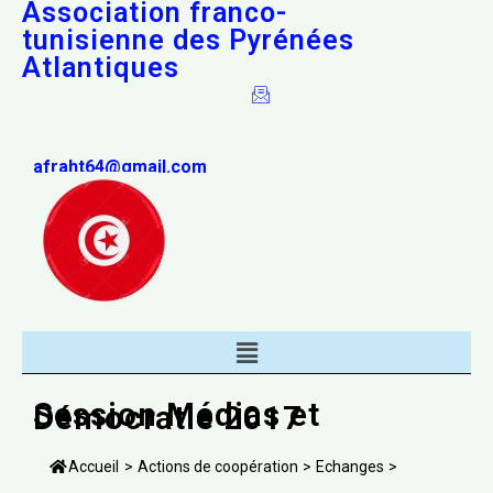
Association franco-
tunisienne des Pyrénées
Atlantiques
afraht64@gmail.com
Session Médias et
Démocratie 2017
Accueil
>
Actions de coopération
>
Echanges
>