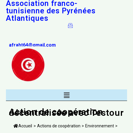
Association franco-
tunisienne des Pyrénées
Atlantiques
afraht64@gmail.com
Action de coopération
décentralisée avec Testour
Accueil
>
Actions de coopération
>
Environnement
>