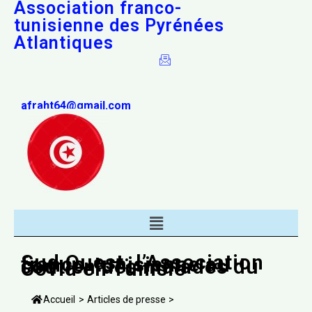
Association franco-
tunisienne des Pyrénées
Atlantiques
afraht64@gmail.com
Sud Ouest: l’Association
franco-tunisienne au
soutien des malades du
Covid en Tunisie
Accueil
>
Articles de presse
>